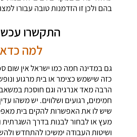
בהם ולכן זו הזדמנות טובה עבורו למצו
התקשרו עכשיו - 3819710
למה כדאי 
גם במדינה חמה כמו ישראל אין שום סכ
כזה שישמש כצימר או בית מרגוע ונופש
הרבה מאד אנרגיה וגם חוסכת במשאבים
חמימים, רגועים ושלווים. יש משהו עדין
שיש לו את האפשרות להקים בית מאפס
מעץ או לבחור לבנות בדרך השגרתית וה
ושיטות העבודה ימשיכו להתחדש ולהשת