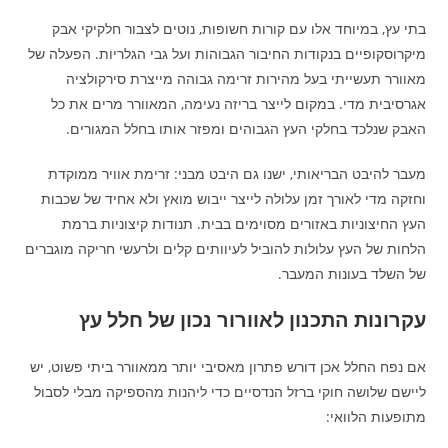
בתי עץ, במיוחד אלו עם קורות חשופות, נוטים לצבור חלקיקי אבק
מיקרוסקופיים בנקודות החיבור הגבוהות ועל גבי הגלריות. הפעלה של
מאוורר תעשייתי בעל מהירות זרימה גבוהה מייצרת סירקולציה
אגרסיבית מדי. במקום לייצר בריזה נעימה, המאוורר מרים את כל
האבק שנלכד בחלקי העץ הגבוהים ומפזר אותו בחלל המגורים.
מעבר להיבט הבריאותי, ישנו גם היבט מבני: זרימת אוויר ממוקדת
וחזקה מדי לאורך זמן עלולה לייצר ייבוש מואץ ולא אחיד של שכבות
העץ החיצוניות באזורים מסוימים בבית. תנודות קיצוניות ברמת
הלחות של העץ עלולות להוביל לעיוותים קלים ולרעשי חריקה מוגברים
של השלד בעונות המעבר.
עקרונות התכנון לאוורור נכון של חלל עץ
אם נפח החלל אכן דורש פתרון מאסיבי יותר ממאוורר ביתי פשוט, יש
ליישם שלושה חוקי ברזל הנדסיים כדי ליהנות מהספיקה מבלי לסבול
מתופעות הלוואי: