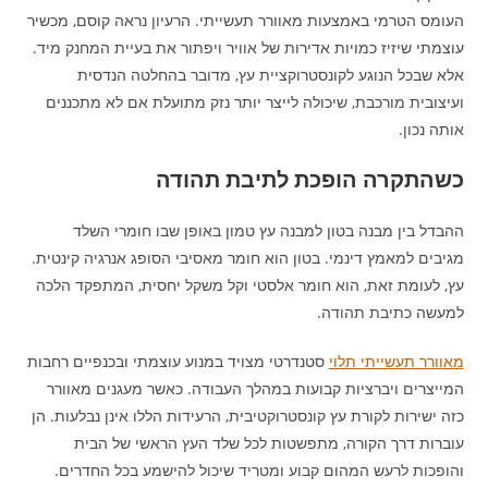
העומס הטרמי באמצעות מאוורר תעשייתי. הרעיון נראה קוסם, מכשיר
עוצמתי שיזיז כמויות אדירות של אוויר ויפתור את בעיית המחנק מיד.
אלא שבכל הנוגע לקונסטרוקציית עץ, מדובר בהחלטה הנדסית
ועיצובית מורכבת, שיכולה לייצר יותר נזק מתועלת אם לא מתכננים
אותה נכון.
כשהתקרה הופכת לתיבת תהודה
ההבדל בין מבנה בטון למבנה עץ טמון באופן שבו חומרי השלד
מגיבים למאמץ דינמי. בטון הוא חומר מאסיבי הסופג אנרגיה קינטית.
עץ, לעומת זאת, הוא חומר אלסטי וקל משקל יחסית, המתפקד הלכה
למעשה כתיבת תהודה.
מאוורר תעשייתי תלוי
סטנדרטי מצויד במנוע עוצמתי ובכנפיים רחבות
המייצרים ויברציות קבועות במהלך העבודה. כאשר מעגנים מאוורר
כזה ישירות לקורת עץ קונסטרוקטיבית, הרעידות הללו אינן נבלעות. הן
עוברות דרך הקורה, מתפשטות לכל שלד העץ הראשי של הבית
והופכות לרעש המהום קבוע ומטריד שיכול להישמע בכל החדרים.