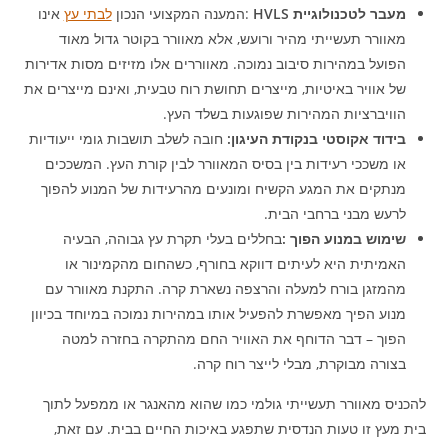
מעבר לטכנולוגיית
HVLS
:המענה המקצועי הנכון
לבתי עץ
אינו
מאוורר תעשייתי מהיר ורועש, אלא מאוורר בקוטר גדול מאוד
הפועל במהירות סיבוב נמוכה. מאווררים אלו מזיזים מסות אדירות
של אוויר באיטיות, מייצרים תחושת רוח טבעית, ואינם מייצרים את
הוויברציות המהירות שפוגעות בשלד העץ.
בידוד אקוסטי בנקודת העיגון
:
חובה לשלב תושבות גומי ייעודיות
או משככי רעידות בין בסיס המאוורר לבין קורת העץ. המשככים
מנתקים את המגע הקשיח ומונעים מהרעידות של המנוע להפוך
לרעש מבני ברחבי הבית.
שימוש במנוע הפוך :
בחללים בעלי תקרת עץ גבוהה, הבעיה
האמיתית היא לעיתים דווקא בחורף, כשהחום מהקמינור או
מהמזגן בורח למעלה והרצפה נשארת קרה. התקנת מאוורר עם
מנוע הפיך מאפשרת להפעיל אותו במהירות נמוכה במיוחד בכיוון
הפוך – דבר הדוחף את האוויר החם מהתקרה בחזרה למטה
בצורה מבוקרת, מבלי לייצר רוח קרה.
להכניס מאוורר תעשייתי גולמי כמו שהוא מהאנגר או ממפעל לתוך
בית מעץ זו טעות הנדסית שתפגע באיכות החיים בבית. עם זאת,