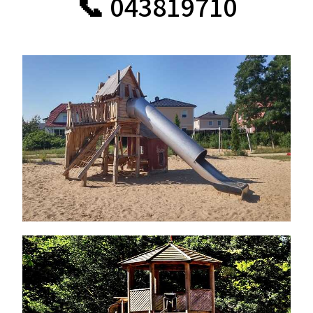
043819710 📞