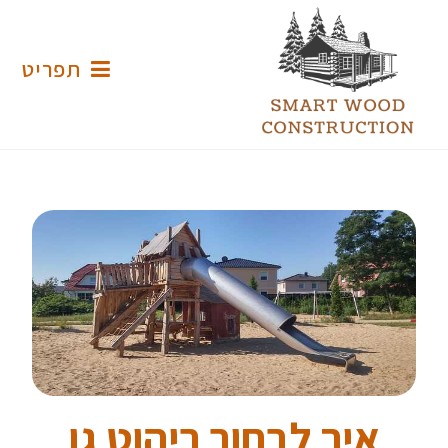
תפריט
איך לבחור ריהוט גן