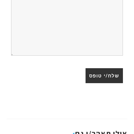
אולי תאהב/י גם